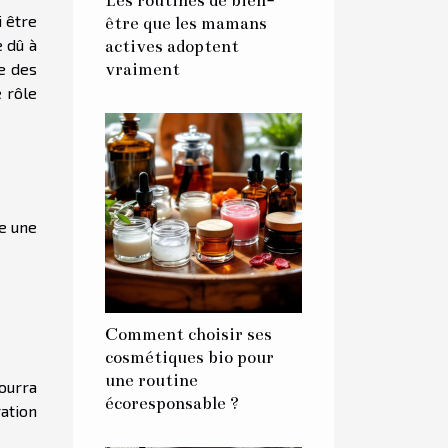
Les routines de bien-
i être
être que les mamans
e dû à
actives adoptent
e des
vraiment
e rôle
re une
Comment choisir ses
cosmétiques bio pour
une routine
pourra
écoresponsable ?
ation