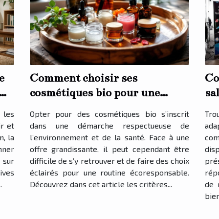
e
Comment choisir ses
Co
cosmétiques bio pour une
sa
routine écoresponsable ?
?
 les
Opter pour des cosmétiques bio s’inscrit
Tro
r et
dans une démarche respectueuse de
ada
, la
l’environnement et de la santé. Face à une
com
nner
offre grandissante, il peut cependant être
dis
 sur
difficile de s’y retrouver et de faire des choix
pré
ives
éclairés pour une routine écoresponsable.
répo
.
Découvrez dans cet article les critères...
de 
bien