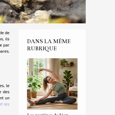
ude de
s, ils
DANS LA MÊME
e par
RUBRIQUE
ares.
es, le
e des
nt un
t les