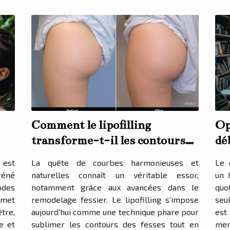
Comment le lipofilling
Op
transforme-t-il les contours
dé
fessiers ?
sa
 est
La quête de courbes harmonieuses et
Le 
réné
naturelles connaît un véritable essor,
un 
odes
notamment grâce aux avancées dans le
quo
rmet
remodelage fessier. Le lipofilling s’impose
seu
tre,
aujourd’hui comme une technique phare pour
est
e et
sublimer les contours des fesses tout en
men