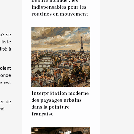
Beauté nomade : les
indispensables pour les
routines en mouvement
ité se
 liste
lité à
oient
econde
e est
Interprétation moderne
des paysages urbains
ier de
dans la peinture
né.
française