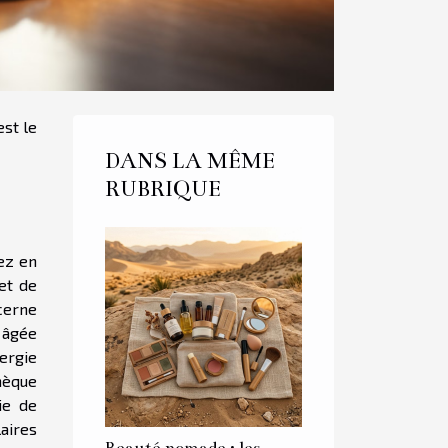
est le
DANS LA MÊME
RUBRIQUE
ez en
et de
cerne
 âgée
ergie
hèque
ie de
aires