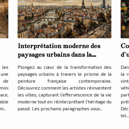
Interprétation moderne des
Co
paysages urbains dans la
d'
peinture française
vi
 les
Plongez au cœur de la transformation des
Dan
 une
paysages urbains à travers le prisme de la
la 
e de
peinture française contemporaine.
vin
mini
Découvrez comment les artistes réinventent
véh
nace,
les villes, capturant l'effervescence de la vie
par
able
moderne tout en réinterprétant l'héritage du
pré
...
passé. Les prochains paragraphes vous...
Déc
tel..