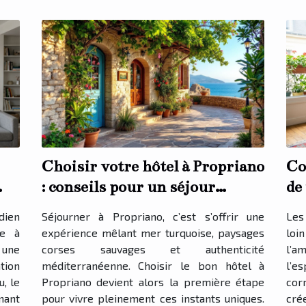
Choisir votre hôtel à Propriano
Co
: conseils pour un séjour
de
inoubliable
vo
dien
Séjourner à Propriano, c’est s’offrir une
Les
he à
expérience mêlant mer turquoise, paysages
loin
 une
corses sauvages et authenticité
l’a
tion
méditerranéenne. Choisir le bon hôtel à
l’e
, le
Propriano devient alors la première étape
cor
nant
pour vivre pleinement ces instants uniques.
cré